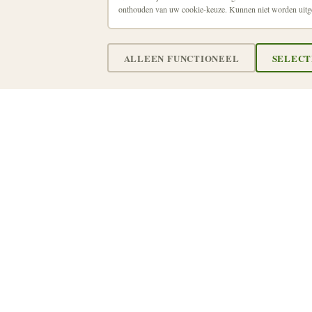
onthouden van uw cookie-keuze. Kunnen niet worden uitg
Structuur
ALLEEN FUNCTIONEEL
SELECT
Juiste systeem op de juiste plaats
Extra isolatie
Dampopen regenscherm