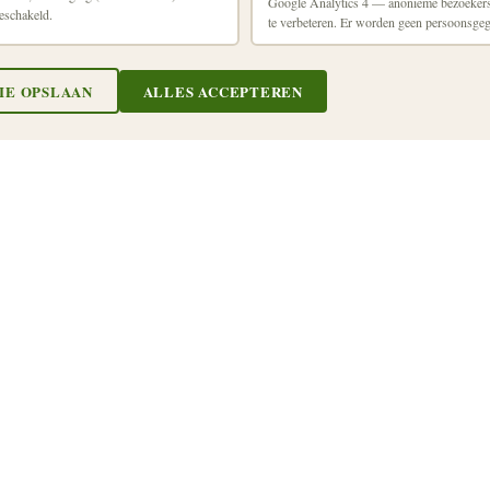
Google Analytics 4 — anonieme bezoekerss
eschakeld.
te verbeteren. Er worden geen persoonsge
Thermisch verduurzaamd
hout
IE OPSLAAN
ALLES ACCEPTEREN
Grote keuze uit profielen
Vergrijzing of industriële verkleuring
volgens kleurkaart
Plaatsing volgens ventilatienormen